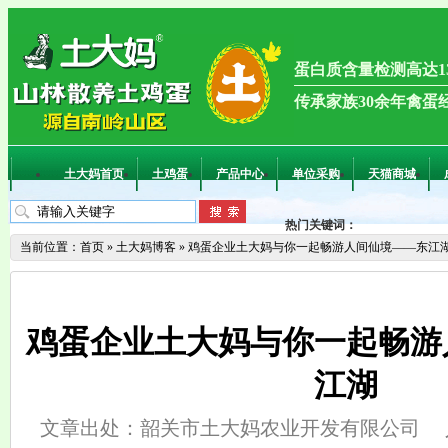
蛋白质含量检测高达13
传承家族30余年禽蛋
土大妈首页
土鸡蛋
产品中心
单位采购
天猫商城
热门关键词：
当前位置：
首页
»
土大妈博客
»
鸡蛋企业土大妈与你一起畅游人间仙境——东江
鸡蛋企业土大妈与你一起畅游
江湖
文章出处：韶关市土大妈农业开发有限公司