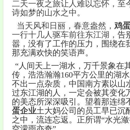
二天一夜之旅让人难以忘怀，至
诗如梦的山水之中。
当天风和日丽，春意盎然，
鸡
一行十几人驱车前往东江湖，
告
嚣，没有了工作的压力，围绕在
那充满欢快的笑语声。
“人间天上一湖水，万千景象在
传，浩浩瀚瀚
160
平方公里的湖水
不出一点杂质，中国南方素以山
过东江湖的人，一定会被其变化
的美态所深深吸引。望着那连绵
蛋企业
土大妈公司的员工早已沉
之中，流连忘返。正所谓“水光
空濛雨亦奇”。