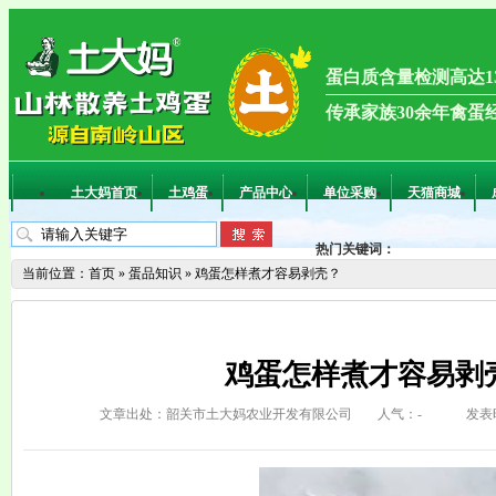
蛋白质含量检测高达13
传承家族30余年禽蛋
土大妈首页
土鸡蛋
产品中心
单位采购
天猫商城
热门关键词：
当前位置：
首页
»
蛋品知识
»
鸡蛋怎样煮才容易剥壳？
鸡蛋怎样煮才容易剥
文章出处：韶关市土大妈农业开发有限公司
人气：
-
发表时间