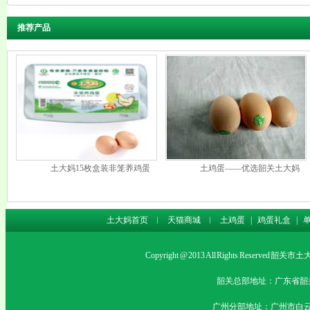
推荐产品
土大妈15枚盒装非笼养鸡蛋
土鸡蛋——优选韶关土大妈
土大妈首页
︱
天猫商城
︱
土鸡蛋
|
鸡蛋礼盒
|
Copyright @ 2013 All Rights Rese
韶关总部地址：广东省韶关市沙
广州分部地址：广州市白云