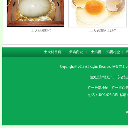
土大妈鸵鸟蛋
土大妈农家土鸡蛋
土大妈首页
︱
天猫商城
︱
土鸡蛋
|
鸡蛋礼盒
|
Copyright @ 2013 All Rights Rese
韶关总部地址：广东省韶关市沙
广州分部地址：广州市白云
电 话：4000-925-985 移动电
粤