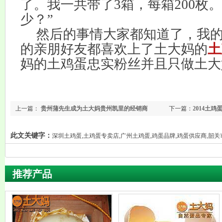
了。我一共带了
3
箱，每箱
200
枚。
少？”
然后的事情大家都知道了，我
的亲朋好友都喜欢上了土大妈的
土
妈的土鸡蛋忠实粉丝并且只做土大
上一篇：
贵州蒲先生成为土大妈贵州凯里的经销商
下一篇：
2014土
此文关键字：
深圳土鸡蛋,土鸡蛋专卖店,广州土鸡蛋,鸡蛋品牌,鸡蛋供应商,韶
推荐产品