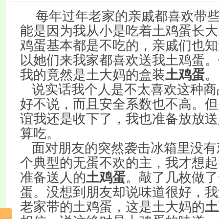
每年过年老家的亲戚都喜欢带
能是因为我从小是吃着土鸡蛋长大
鸡蛋基本都是不吃的，亲戚们也知
以她们来我家都喜欢送我土鸡蛋。
我的竟然是土大妈的盒装
土鸡蛋
。
说实话我个人是不太喜欢这种商
好不说，而且安全系数也不高。但
谊我还是收下了，我也准备放放送
算吃。
面对朋友的突然袭击冰箱里没有
个典型的无蛋不欢的主，我才想起
准备送人的
土鸡蛋
。敲了几枚做了
蛋。没想到朋友却说味道很好，我
老家带的土鸡蛋，这是土大妈的
土