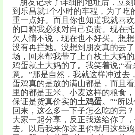
朋友记录了详细的地址后，立刻
到乐昌就
1
个小时的车程，为了吃
重一点好。而且你也知道我就喜欢
的口粮我必须对自己负责。现在托
欠人情不说，现在也不好买。想想
没有再拦她。没想到朋友真的去了
场，回来帮我带了上百枚土大妈的
鸡蛋就土大妈的了。我笑着说
;
“
意。”那是自然，我就这样冲过去
蛋鸡真的是放的满山都是，而且看
里的都是玉米、小麦这样的粮食，
保证是货真价实的
土鸡蛋
。”“所
回来，这么多一下子怎么吃的完？
大家一起分享，反正我送给你了，
去。以后我来你这里你就用这些鸡