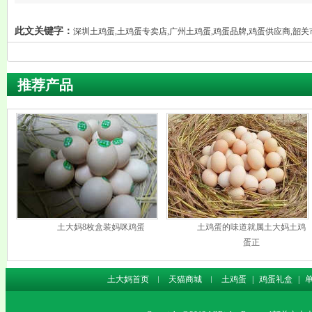
此文关键字：
深圳土鸡蛋,土鸡蛋专卖店,广州土鸡蛋,鸡蛋品牌,鸡蛋供应商,韶
推荐产品
土大妈8枚盒装妈咪鸡蛋
土鸡蛋的味道就属土大妈土鸡
蛋正
土大妈首页
︱
天猫商城
︱
土鸡蛋
|
鸡蛋礼盒
|