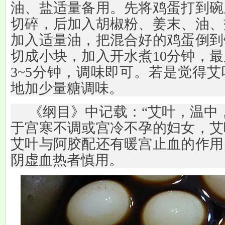
油、盐适量备用。先将鸡蛋打到碗
切碎，后加入胡椒粉、姜末、油、
加入适量油，把混合好的鸡蛋倒到
切成小块，加入开水煮10分钟，
3~5分钟，调味即可。若是觉得
地加少量糖调味。
《纲目》中记载：“艾叶，温中
于宫寒不调或宫冷不孕的妇女，艾
艾叶与阿胶配还有暖宫止血的作用
阴虚血热者慎用。