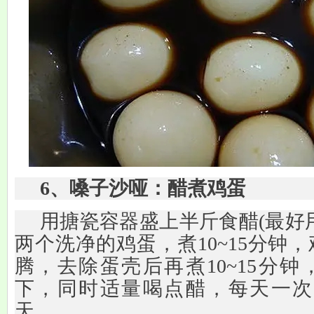
6、嗓子沙哑：醋煮鸡蛋
用搪瓷容器盛上半斤食醋(最好
两个洗净的鸡蛋，煮10~15分钟
腾，去除蛋壳后再煮10~15分
下，同时适量喝点醋，每天一次，
天。