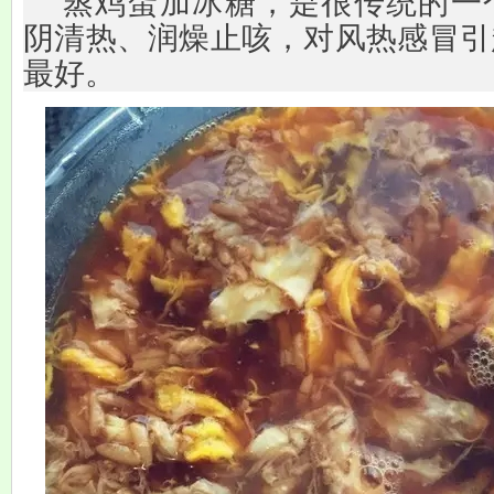
蒸鸡蛋加冰糖，是很传统的一
阴清热、润燥止咳，对风热感冒引
最好。