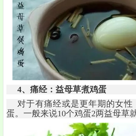
4、痛经：益母草煮鸡蛋
对于有痛经或是更年期的女性
蛋。一般来说10个鸡蛋2两益母草