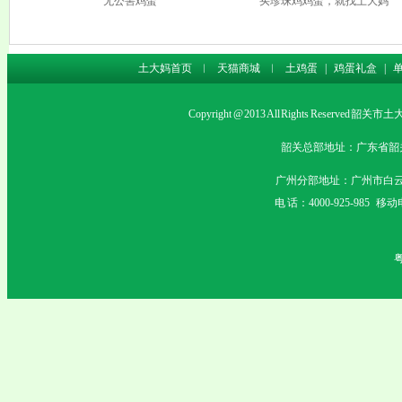
无公害鸡蛋
买珍珠鸡鸡蛋，就找土大妈
土大妈首页
︱
天猫商城
︱
土鸡蛋
|
鸡蛋礼盒
|
Copyright @ 2013 All Rights Rese
韶关总部地址：广东省韶关市沙
广州分部地址：广州市白云
电 话：4000-925-985 移动电
粤