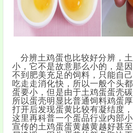
分辨土鸡蛋也比较好分辨，土
小，它不是故意那么小的，是因
不到肥美充足的饲料，只能自己
吃走走消化快，所以一般个头都
蛋要小，但是由于土鸡蛋蛋壳碳
所以蛋壳明显比普通饲料鸡蛋厚
打开后发现蛋黄比较有凝结度，
这里再科普一个蛋品行业内部小
宣传的土鸡蛋蛋黄越黄越好甚至