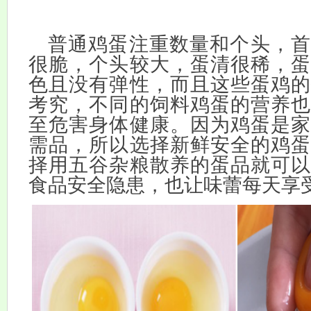
普通鸡蛋注重数量和个头，首
很脆，个头较大，蛋清很稀，蛋
色且没有弹性，而且这些蛋鸡的
考究，不同的饲料鸡蛋的营养也
至危害身体健康。因为鸡蛋是家
需品，所以选择新鲜安全的鸡蛋
择用五谷杂粮散养的蛋品就可以
食品安全隐患，也让味蕾每天享