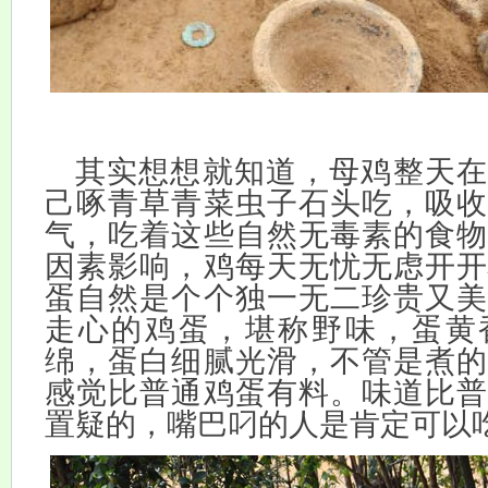
其实想想就知道，母鸡整天在
己啄青草青菜虫子石头吃，吸收
气，吃着这些自然无毒素的食物
因素影响，鸡每天无忧无虑开开
蛋自然是个个独一无二珍贵又美
走心的鸡蛋，堪称野味，蛋黄
绵，蛋白细腻光滑，不管是煮的
感觉比普通鸡蛋有料。味道比普
置疑的，嘴巴叼的人是肯定可以