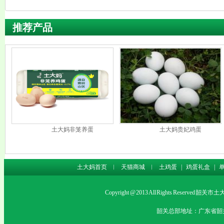
推荐产品
土大妈非笼养蛋
土大妈贵妃鸡蛋
土大妈首页
︱
天猫商城
︱
土鸡蛋
|
鸡蛋礼盒
|
Copyright @ 2013 All Rights Rese
韶关总部地址：广东省韶关市沙