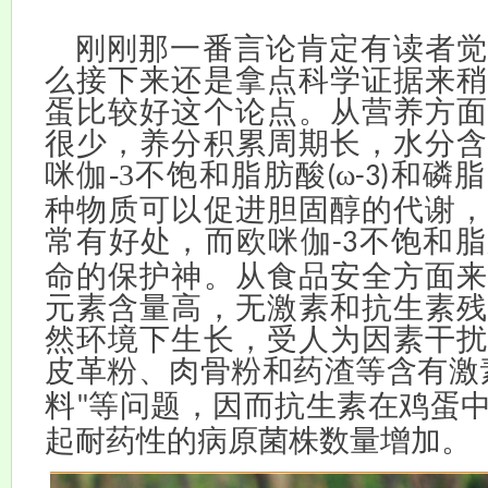
刚刚那一番言论肯定有读者觉
么接下来还是拿点科学证据来稍
蛋比较好这个论点。从营养方面
很少，养分积累周期长，水分含
咪伽-3不饱和脂肪酸
ω
和磷脂
(
-3)
种物质可以促进胆固醇的代谢，
常有好处，而欧咪伽
不饱和脂
-3
命的保护神。从食品安全方面来
元素含量高，无激素和抗生素残
然环境下生长，受人为因素干扰
皮革粉、肉骨粉和药渣等含有激
料
等问题，因而抗生素在鸡蛋
"
起耐药性的病原菌株数量增加。