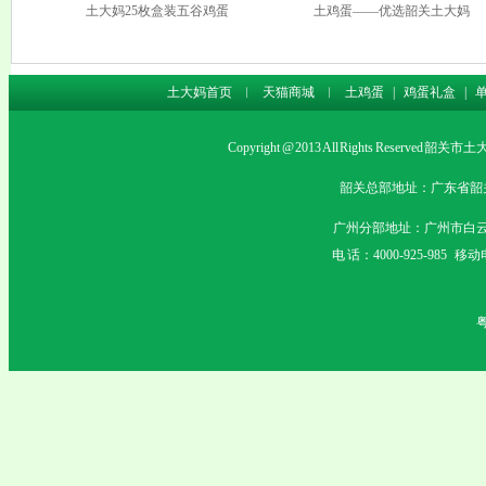
土大妈25枚盒装五谷鸡蛋
土鸡蛋——优选韶关土大妈
土大妈首页
︱
天猫商城
︱
土鸡蛋
|
鸡蛋礼盒
|
Copyright @ 2013 All Rights Rese
韶关总部地址：广东省韶关市沙
广州分部地址：广州市白云
电 话：4000-925-985 移动电
粤