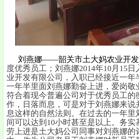
刘燕娜——韶关市土大妈农业开发
度优秀员工；刘燕娜
2014
年
10
月
15
日
业开发有限公司，入职已经接近一年
一年半里面刘燕娜勤奋上进，爱岗敬
符合着现今普遍公司对于优秀员工的
作，日落而息，可是对于刘燕娜来说
息这样的自然法则。在过去的一年里
间可以达到
10
小时甚至是以上。务实
劳上进是土大妈公司同事对刘燕娜的